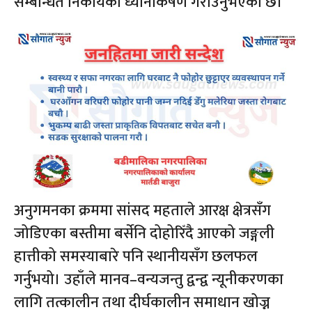
सम्बन्धित निकायको ध्यानाकर्षण गराउनुभएको छ।
अनुगमनका क्रममा सांसद महताले आरक्ष क्षेत्रसँग
जोडिएका बस्तीमा बर्सेनि दोहोरिँदै आएको जङ्गली
हात्तीको समस्याबारे पनि स्थानीयसँग छलफल
गर्नुभयो। उहाँले मानव–वन्यजन्तु द्वन्द्व न्यूनीकरणका
लागि तत्कालीन तथा दीर्घकालीन समाधान खोज्न