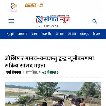
गृहपृष्ठ
समाचार
शिक्षा
राजनीति
व्यापार
स्वास्थ्य
खेलकुद
विचार
अर
जोखिम र मानव–वन्यजन्तु द्वन्द्व न्यूनीकरणमा
सक्रिय सांसद महता
धर्मा रोकाया
प्रकाशित:
२०८३ बैशाख ६