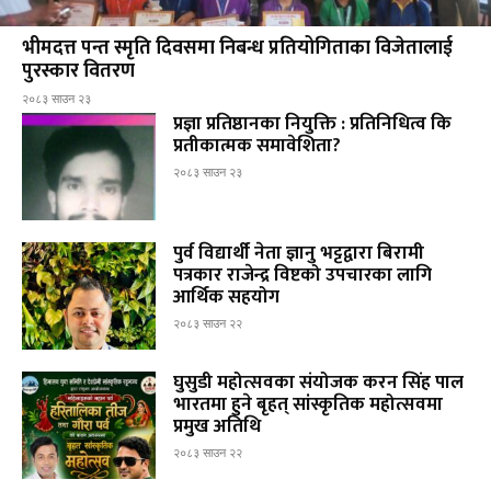
भीमदत्त पन्त स्मृति दिवसमा निबन्ध प्रतियोगिताका विजेतालाई
पुरस्कार वितरण
२०८३ साउन २३
प्रज्ञा प्रतिष्ठानका नियुक्ति : प्रतिनिधित्व कि
प्रतीकात्मक समावेशिता?
२०८३ साउन २३
पुर्व विद्यार्थी नेता ज्ञानु भट्टद्वारा बिरामी
पत्रकार राजेन्द्र विष्टको उपचारका लागि
आर्थिक सहयोग
२०८३ साउन २२
घुसुडी महोत्सवका संयोजक करन सिंह पाल
भारतमा हुने बृहत् सांस्कृतिक महोत्सवमा
प्रमुख अतिथि
२०८३ साउन २२