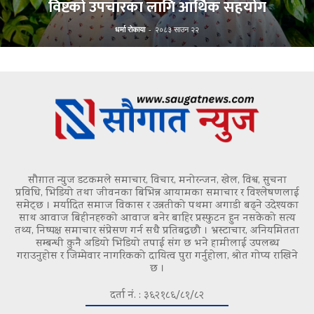
विष्टको उपचारका लागि आर्थिक सहयोग
धर्मा रोकाया
-
२०८३ साउन २२
सौग़ात न्युज डटकमले समाचार, विचार, मनोरन्जन, खेल, विश्व, सुचना
प्रविधि, भिडियो तथा जीवनका बिभिन्न आयामका समाचार र विश्लेषणलाई
समेट्छ । मर्यादित समाज विकास र उन्नतीको पथमा अगाडी बढ्ने उदेश्यका
साथ आवाज बिहीनहरुको आवाज बनेर बाहिर प्रस्फुटन हुन नसकेको सत्य
तथ्य, निष्पक्ष समाचार संप्रेसण गर्न सधै प्रतिबद्धछौ । भ्रस्टाचार, अनियमितता
सम्बन्धी कुनै अडियो भिडियो तपाई संग छ भने हामीलाई उपलब्ध
गराउनुहोस र जिम्मेवार नागरिकको दायित्व पुरा गर्नुहोला, श्रोत गोप्य राखिने
छ ।
दर्ता नं. : ३६२१८६/८१/८२