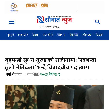
गृहपृष्ठ
समाचार
शिक्षा
राजनीति
व्यापार
स्वास्थ्य
खेलकुद
विचार
अर
गृहमन्त्री सुधन गुरुङको राजीनामा: ‘पदभन्दा
ठूलो नैतिकता’ भन्दै विवादबीच पद त्याग
धर्मा रोकाया
प्रकाशित:
२०८३ बैशाख ९