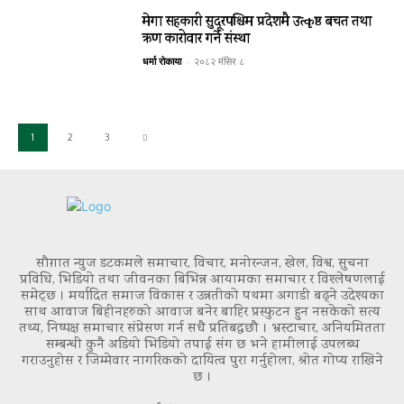
मेगा सहकारी सुदूरपश्चिम प्रदेशमै उत्कृष्ठ बचत तथा
ऋण कारोवार गर्ने संस्था
धर्मा रोकाया
-
२०८२ मंसिर ८
1
2
3
सौग़ात न्युज डटकमले समाचार, विचार, मनोरन्जन, खेल, विश्व, सुचना
प्रविधि, भिडियो तथा जीवनका बिभिन्न आयामका समाचार र विश्लेषणलाई
समेट्छ । मर्यादित समाज विकास र उन्नतीको पथमा अगाडी बढ्ने उदेश्यका
साथ आवाज बिहीनहरुको आवाज बनेर बाहिर प्रस्फुटन हुन नसकेको सत्य
तथ्य, निष्पक्ष समाचार संप्रेसण गर्न सधै प्रतिबद्धछौ । भ्रस्टाचार, अनियमितता
सम्बन्धी कुनै अडियो भिडियो तपाई संग छ भने हामीलाई उपलब्ध
गराउनुहोस र जिम्मेवार नागरिकको दायित्व पुरा गर्नुहोला, श्रोत गोप्य राखिने
छ ।