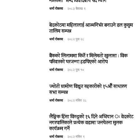
नैतिकता’ भन्दै विवादबीच पद त्याग
धर्मा रोकाया
-
२०८३ बैशाख ९
बेदकोटमा महिलालाई आत्मनिर्भर बनाउने डल कुसुम
तालिम सम्पन्न
धर्मा रोकाया
-
२०८२ पुस २८
बैंकको लिलाममा किर्ते र मिलेमतो खुलासा : विक
परिवारको घरजग्गा हडपिएको आरोप
धर्मा रोकाया
-
२०८२ पुस १०
ज्योती ग्रामीण विद्युत सहकारीको १५औँ साधारण
सभा सम्पन्न
धर्मा रोकाया
-
२०८२ मंसिर २८
लैङ्गिक हिंसा विरुद्धको १६ दिने अभियान ः वेदकोट
नगरपालिकाले प्रत्येक वडामा जनचेतना मुलक
कार्यक्रम गर्ने
धर्मा रोकाया
-
२०८२ मंसिर ९