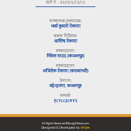
दर्ता नं. : ३६२१८६/८१/८२
सञ्चालक/सम्पादक:
धर्मा कुमारी रोकाया
प्रबन्ध निर्देशक:
आशिष रोकाया
सम्वाददाता:
निकेश साउद (कञ्चनपुर)
सम्वाददाता:
अभिशेक रोकाया (काठमाण्डौ)
ठेगाना:
महेन्द्रनगर, कञ्चनपुर
सम्पर्क:
९८४८८३८७४२
All Rights Reserved ©SaugatNews.com
Designed & Developed by
Mitjee