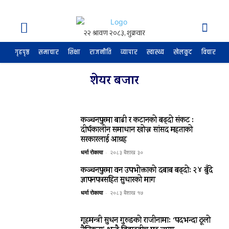
गृहपृष्ठ
समाचार
शिक्षा
राजनीति
व्यापार
स्वास्थ्य
खेलकुद
विचार
अर
शेयर बजार
कञ्चनपुरमा बाढी र कटानको बढ्दो संकट :
दीर्घकालीन समाधान खोज्न सांसद महताको
सरकारलाई आग्रह
धर्मा रोकाया
-
२०८३ बैशाख ३०
कञ्चनपुरमा वन उपभोक्ताको दबाब बढ्दो: २४ बुँदे
ज्ञापनपत्रसहित सुधारको माग
धर्मा रोकाया
-
२०८३ बैशाख १७
गृहमन्त्री सुधन गुरुङको राजीनामा: ‘पदभन्दा ठूलो